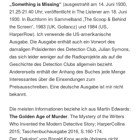
„Something is Missing“
(ausgestrahlt am 14. Juni 1930,
21.25-21.40 Uhr; veröffentlicht in The Listener am 18. Juni
1930. In Buchform im Sammelband „The Scoop & Behind
the Screen“, 1983 (UK, Gollancz) und 1984 (US,
HarperRow). Ich verwende die US-amerikanische
Ausgabe. Die Ausgabe enthält auch ein Vorwort des
damaligen Präsidenten des Detection Club, Julian Symons,
das sich leider weniger auf die Radioprojekte als auf die
Geschichte des Detection Clubs allgemein bezieht.
Andererseits enthält der Anhang des Buches jede Menge
Interessantes über die Einsendungen zum
Preisausschreiben. Eine deutsche Ausgabe ist mir nicht
bekannt.
Die meisten Informationen beziehe ich aus Martin Edwards:
The Golden Age of Murder
. The Mystery of the Writers
Who Invented the Modern Detective Story; HarperCollins
2015; Taschenbuchausgabe 2016, S.160-174.
Der „Dekalog“ von Ronald Knox wurde übrigens nicht