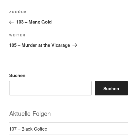
Beitragsnavigation
Vorheriger
ZURÜCK
Beitrag
103 – Manx Gold
Nächster
WEITER
Beitrag
105 – Murder at the Vicarage
Suchen
Suchen
Aktuelle Folgen
107 – Black Coffee