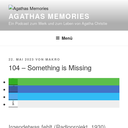
Zum
Inhalt
AGATHAS MEMORIES
springen
Ein Podcast zum Werk und zum Leben von Agatha Christie
Menü
VERÖFFENTLICHT
22. MAI 2023
VON
MAKRO
AM
104 – Something is Missing
Irgendetwas fehlt (Radioprojekt, 1930)