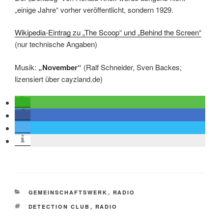
„einige Jahre“ vorher veröffentlicht, sondern 1929.
Wikipedia-Eintrag zu „The Scoop“ und „Behind the Screen“
(nur technische Angaben)
Musik:
„November“
(Ralf Schneider, Sven Backes;
lizensiert über cayzland.de)
KATEGORIEN
GEMEINSCHAFTSWERK
,
RADIO
SCHLAGWÖRTER
DETECTION CLUB
,
RADIO