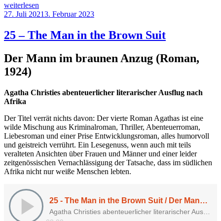
„75
weiterlesen
–
Veröffentlicht
27. Juli 2021
3. Februar 2023
The
am
Mystery
25 – The Man in the Brown Suit
of
the
Der Mann im braunen Anzug (Roman,
Blue
Train“
1924)
Agatha Christies abenteuerlicher literarischer Ausflug nach
Afrika
Der Titel verrät nichts davon: Der vierte Roman Agathas ist eine
wilde Mischung aus Kriminalroman, Thriller, Abenteuerroman,
Liebesroman und einer Prise Entwicklungsroman, alles humorvoll
und geistreich verrührt. Ein Lesegenuss, wenn auch mit teils
veralteten Ansichten über Frauen und Männer und einer leider
zeitgenössischen Vernachlässigung der Tatsache, dass im südlichen
Afrika nicht nur weiße Menschen lebten.