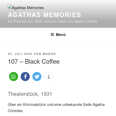
Zum
Inhalt
AGATHAS MEMORIES
springen
Ein Podcast zum Werk und zum Leben von Agatha Christie
Menü
VERÖFFENTLICHT
20. JULI 2023
VON
MAKRO
AM
107 – Black Coffee
Theaterstück, 1931
Über ein Kriminalstück und eine unbekannte Seite Agatha
Christies