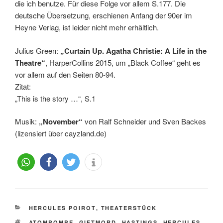
die ich benutze. Für diese Folge vor allem S.177. Die
deutsche Übersetzung, erschienen Anfang der 90er im
Heyne Verlag, ist leider nicht mehr erhältlich.
Julius Green:
„Curtain Up. Agatha Christie: A Life in the
Theatre“
, HarperCollins 2015, um „Black Coffee“ geht es
vor allem auf den Seiten 80-94.
Zitat:
„This is the story …“, S.1
Musik:
„November“
von Ralf Schneider und Sven Backes
(lizensiert über cayzland.de)
KATEGORIEN
HERCULES POIROT
,
THEATERSTÜCK
SCHLAGWÖRTER
ATOMBOMBE
,
GIFTMORD
,
HASTINGS
,
HERCULES