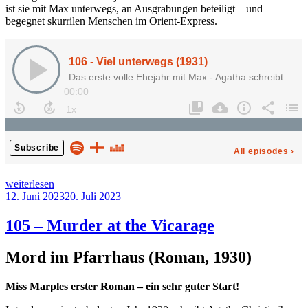
ist sie mit Max unterwegs, an Ausgrabungen beteiligt – und
begegnet skurrilen Menschen im Orient-Express.
„106
weiterlesen
–
Veröffentlicht
12. Juni 2023
20. Juli 2023
Viel
am
unterwegs“
105 – Murder at the Vicarage
Mord im Pfarrhaus (Roman, 1930)
Miss Marples erster Roman – ein sehr guter Start!