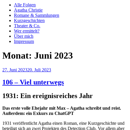
Alle Folgen
Agatha Christie
Romane & Sammlungen
Kurzgeschichten
Theater & Co.
Wer ermittelt?
Über mich
Impressum
Monat:
Juni 2023
Veröffentlicht
27. Juni 2023
20. Juli 2023
am
106 – Viel unterwegs
1931: Ein ereignisreiches Jahr
Das erste volle Ehejahr mit Max – Agatha schreibt und reist.
Außerdem: ein Exkurs zu ChatGPT
1931 veröffentlicht Agatha einen Roman, eine Kurzgeschichte und
beteiligt sich an zwei Projekten des Detection Club. Vor allem aber