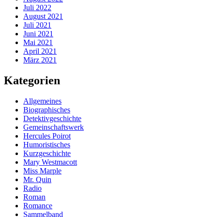
Juli 2022
August 2021
Juli 2021
Juni 2021
Mai 2021
April 2021
März 2021
Kategorien
Allgemeines
Biographisches
Detektivgeschichte
Gemeinschaftswerk
Hercules Poirot
Humoristisches
Kurzgeschichte
Mary Westmacott
Miss Marple
Mr. Quin
Radio
Roman
Romance
Sammelband