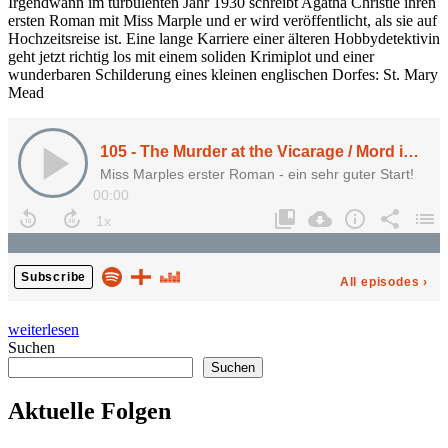
Irgendwann im turbulenten Jahr 1930 schreibt Agatha Christie ihren
ersten Roman mit Miss Marple und er wird veröffentlicht, als sie auf
Hochzeitsreise ist. Eine lange Karriere einer älteren Hobbydetektivin
geht jetzt richtig los mit einem soliden Krimiplot und einer
wunderbaren Schilderung eines kleinen englischen Dorfes: St. Mary
Mead
„105
weiterlesen
–
Suchen
Murder
Suchen
at
the
Aktuelle Folgen
Vicarage“