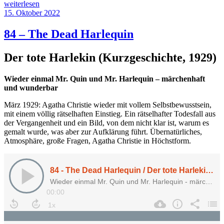
„89
weiterlesen
–
Veröffentlicht
15. Oktober 2022
The
am
Man
84 – The Dead Harlequin
from
the
Der tote Harlekin (Kurzgeschichte, 1929)
Sea“
Wieder einmal Mr. Quin und Mr. Harlequin – märchenhaft
und wunderbar
März 1929: Agatha Christie wieder mit vollem Selbstbewusstsein,
mit einem völlig rätselhaften Einstieg. Ein rätselhafter Todesfall aus
der Vergangenheit und ein Bild, von dem nicht klar ist, warum es
gemalt wurde, was aber zur Aufklärung führt. Übernatürliches,
Atmosphäre, große Fragen, Agatha Christie in Höchstform.