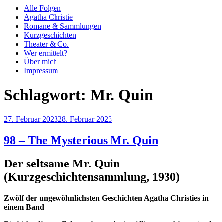
Alle Folgen
Agatha Christie
Romane & Sammlungen
Kurzgeschichten
Theater & Co.
Wer ermittelt?
Über mich
Impressum
Schlagwort:
Mr. Quin
Veröffentlicht
27. Februar 2023
28. Februar 2023
am
98 – The Mysterious Mr. Quin
Der seltsame Mr. Quin
(Kurzgeschichtensammlung, 1930)
Zwölf der ungewöhnlichsten Geschichten Agatha Christies in
einem Band