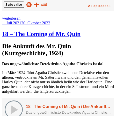
„84
weiterlesen
–
Veröffentlicht
1. Juli 2021
20. Oktober 2022
The
am
Dead
18 – The Coming of Mr. Quin
Harlequin“
Die Ankunft des Mr. Quin
(Kurzgeschichte, 1924)
Das ungewöhnlichste Detektivduo Agatha Christies ist da!
Im März 1924 führt Agatha Christie zwei neue Detektive ein: den
älteren, vertrockneten Mr. Satterthwaite und den geheimnisvollen
Harley Quin, der nicht nur so ähnlich heißt wie der Harlequin. Eine
ganz besondere Kurzgeschichte, in der ein Selbstmord und ein Mord
aufgeklärt werden, die lange zurückliegen.