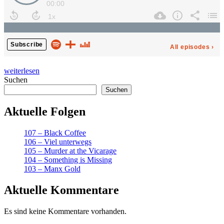
„18
weiterlesen
–
Suchen
The
Suchen
Coming
of
Aktuelle Folgen
Mr.
Quin“
107 – Black Coffee
106 – Viel unterwegs
105 – Murder at the Vicarage
104 – Something is Missing
103 – Manx Gold
Aktuelle Kommentare
Es sind keine Kommentare vorhanden.