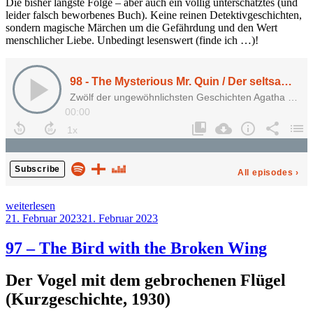
Die bisher längste Folge – aber auch ein völlig unterschätztes (und
leider falsch beworbenes Buch). Keine reinen Detektivgeschichten,
sondern magische Märchen um die Gefährdung und den Wert
menschlicher Liebe. Unbedingt lesenswert (finde ich …)!
„98
weiterlesen
–
Veröffentlicht
21. Februar 2023
21. Februar 2023
The
am
Mysterious
97 – The Bird with the Broken Wing
Mr.
Quin“
Der Vogel mit dem gebrochenen Flügel
(Kurzgeschichte, 1930)