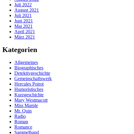
Juli 2022
August 2021
Juli 2021
Juni 2021
Mai 2021
April 2021
März 2021
Kategorien
Allgemeines
Biographisches
Detektivgeschichte
Gemeinschaftswerk
Hercules Poirot
Humoristisches
Kurzgeschichte
Mary Westmacott
Miss Marple
Mr. Quin
Radio
Roman
Romance
Sammelband