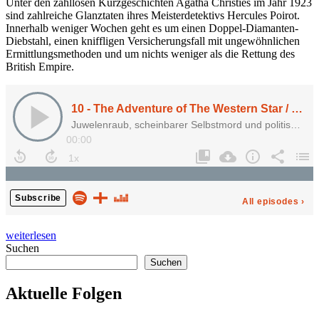
Unter den zahllosen Kurzgeschichten Agatha Christies im Jahr 1923
sind zahlreiche Glanztaten ihres Meisterdetektivs Hercules Poirot.
Innerhalb weniger Wochen geht es um einen Doppel-Diamanten-
Diebstahl, einen kniffligen Versicherungsfall mit ungewöhnlichen
Ermittlungsmethoden und um nichts weniger als die Rettung des
British Empire.
„10
weiterlesen
–
Suchen
The
Suchen
Adventure
of
Aktuelle Folgen
the
„Western