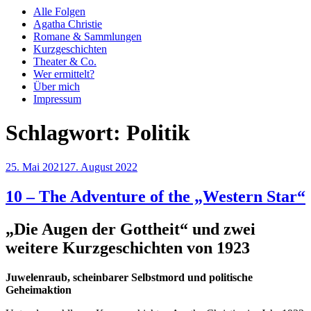
Alle Folgen
Agatha Christie
Romane & Sammlungen
Kurzgeschichten
Theater & Co.
Wer ermittelt?
Über mich
Impressum
Schlagwort:
Politik
Veröffentlicht
25. Mai 2021
27. August 2022
am
10 – The Adventure of the „Western Star“
„Die Augen der Gottheit“ und zwei
weitere Kurzgeschichten von 1923
Juwelenraub, scheinbarer Selbstmord und politische
Geheimaktion