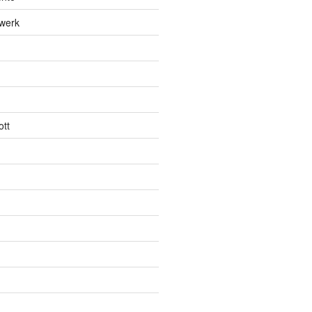
werk
tt