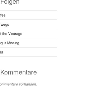
 Folgen
ffee
erwegs
t the Vicarage
g is Missing
ld
e Kommentare
 Kommentare vorhanden.