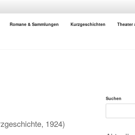
GATHAS MEMORIES
Romane & Sammlungen
Kurzgeschichten
Theater 
odcast zum Werk und zum Leben von Agatha Christie
Suchen
l
rzgeschichte, 1924)