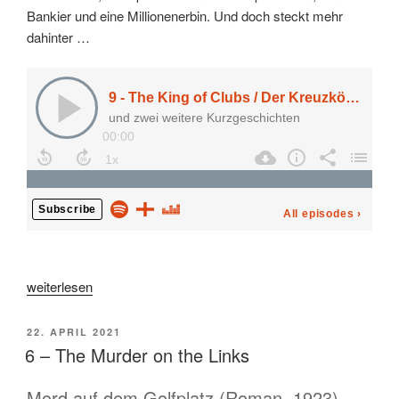
Bankier und eine Millionenerbin. Und doch steckt mehr
dahinter …
„9
weiterlesen
–
The
VERÖFFENTLICHT
22. APRIL 2021
King
AM
6 – The Murder on the Links
of
Clubs“
Mord auf dem Golfplatz (Roman, 1923)