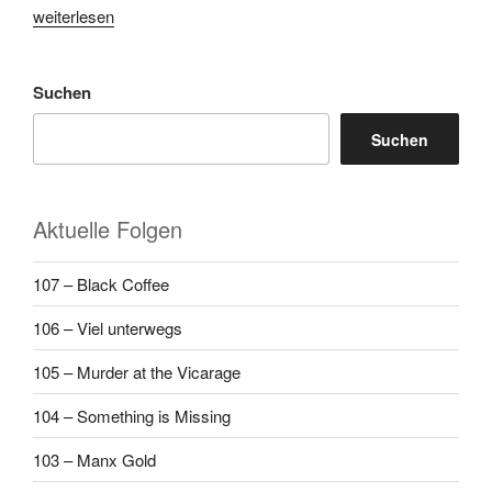
„6
weiterlesen
–
The
Suchen
Murder
on
Suchen
the
Links“
Aktuelle Folgen
107 – Black Coffee
106 – Viel unterwegs
105 – Murder at the Vicarage
104 – Something is Missing
103 – Manx Gold