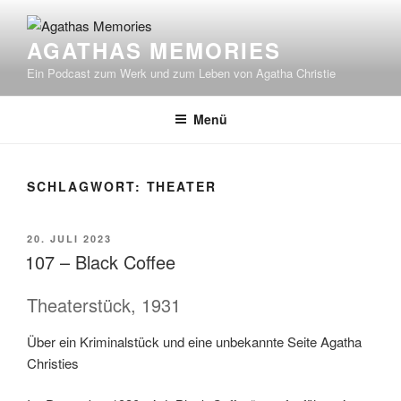
Zum
Inhalt
AGATHAS MEMORIES
springen
Ein Podcast zum Werk und zum Leben von Agatha Christie
Menü
SCHLAGWORT:
THEATER
VERÖFFENTLICHT
20. JULI 2023
AM
107 – Black Coffee
Theaterstück, 1931
Über ein Kriminalstück und eine unbekannte Seite Agatha
Christies