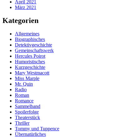
April 2021
März 2021
Kategorien
Allgemeines
Biographisches
Detektivgeschichte
Gemeinschaftswerk
Hercules Poirot
Humoristisches
Kurzgeschichte
Mary Westmacott
Miss Marple
Mr. Quin
Radio
Roman
Romance
Sammelband
Spoilerfolge
Theaterstück
Thriller
Tommy und Tuppence
Übernatürliches