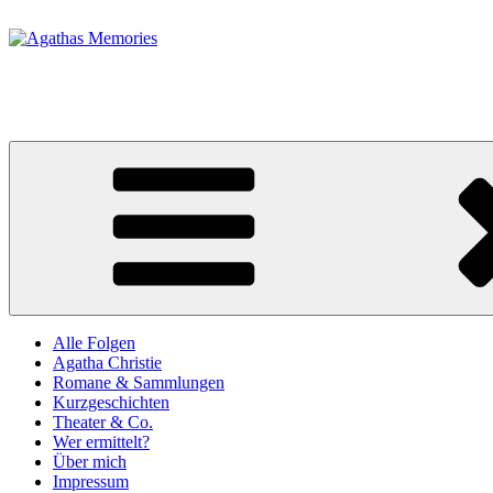
Zum
Inhalt
springen
Agathas Memories
Ein Podcast zum Werk und zum Leben von Agatha Christie
Alle Folgen
Agatha Christie
Romane & Sammlungen
Kurzgeschichten
Theater & Co.
Wer ermittelt?
Über mich
Impressum