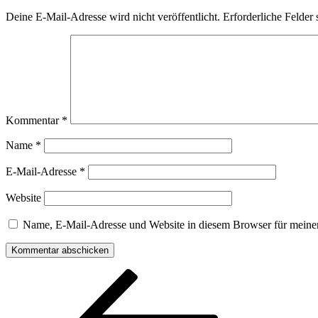
Deine E-Mail-Adresse wird nicht veröffentlicht.
Erforderliche Felder 
Kommentar
*
Name
*
E-Mail-Adresse
*
Website
Name, E-Mail-Adresse und Website in diesem Browser für meine
Beitragsnavigation
Vorheriger
Beitrag