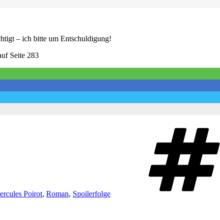
htigt – ich bitte um Entschuldigung!
uf Seite 283
ercules Poirot
,
Roman
,
Spoilerfolge