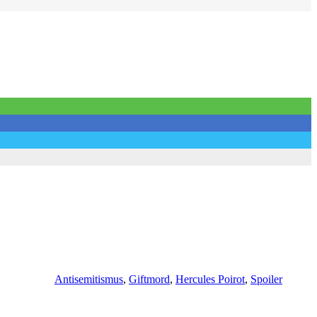
Schlagwörter
Antisemitismus
,
Giftmord
,
Hercules Poirot
,
Spoiler